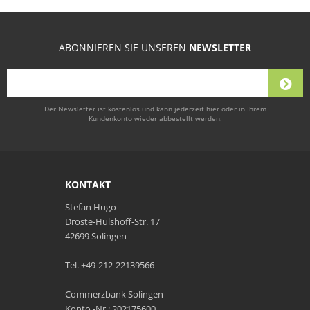
ABONNIEREN SIE UNSEREN
NEWSLETTER
Der Newsletter ist kostenlos und kann jederzeit hier oder in Ihrem
Kundenkonto wieder abbestellt werden.
KONTAKT
Stefan Hugo
Droste-Hülshoff-Str. 17
42699 Solingen
Tel. +49-212-22139566
Commerzbank Solingen
Konto.-Nr.: 202175600