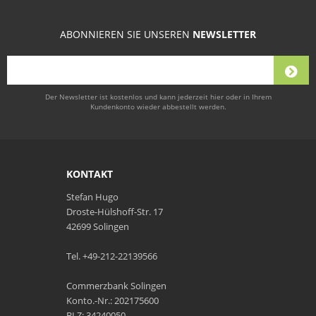
ABONNIEREN SIE UNSEREN
NEWSLETTER
Der Newsletter ist kostenlos und kann jederzeit hier oder in Ihrem
Kundenkonto wieder abbestellt werden.
KONTAKT
Stefan Hugo
Droste-Hülshoff-Str. 17
42699 Solingen
Tel. +49-212-22139566
Commerzbank Solingen
Konto.-Nr.: 202175600
BLZ: 34240050