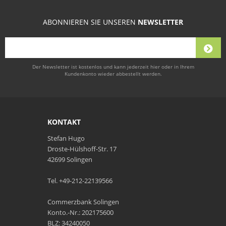
ABONNIEREN SIE UNSEREN
NEWSLETTER
Der Newsletter ist kostenlos und kann jederzeit hier oder in Ihrem
Kundenkonto wieder abbestellt werden.
KONTAKT
Stefan Hugo
Droste-Hülshoff-Str. 17
42699 Solingen
Tel. +49-212-22139566
Commerzbank Solingen
Konto.-Nr.: 202175600
BLZ: 34240050