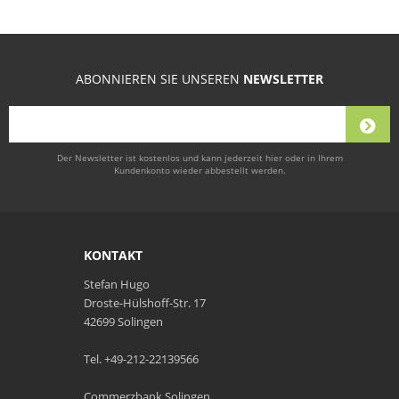
ABONNIEREN SIE UNSEREN
NEWSLETTER
Der Newsletter ist kostenlos und kann jederzeit hier oder in Ihrem
Kundenkonto wieder abbestellt werden.
KONTAKT
Stefan Hugo
Droste-Hülshoff-Str. 17
42699 Solingen
Tel. +49-212-22139566
Commerzbank Solingen