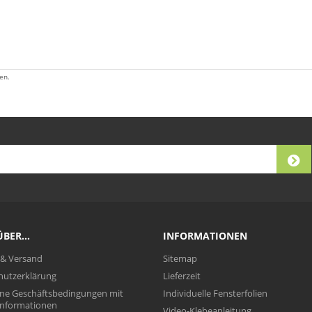
en.
BER...
INFORMATIONEN
 & Versand
Sitemap
hutzerklärung
Lieferzeit
ine Geschäftsbedingungen mit
Individuelle Fensterfolien
nformationen
Video-Klebeanleitung