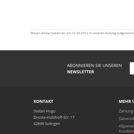
Diesen Artikel haben wir am 22.02.2012 in unseren Katalog aufgenomm
ABONNIEREN SIE UNSEREN
NEWSLETTER
KONTAKT
MEHR Ü
Stefan Hugo
Zahlung
Droste-Hülshoff-Str. 17
Datensc
42699 Solingen
Allgeme
Kundeni