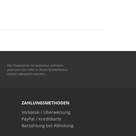
Der Newsletter ist kostenlos und kann
jederzeit hier oder in Ihrem Kundenkonto
wieder abbestellt werden.
ZAHLUNGSMETHODEN
Vorkasse / Überweisung
PayPal / Kreditkarte
Barzahlung bei Abholung