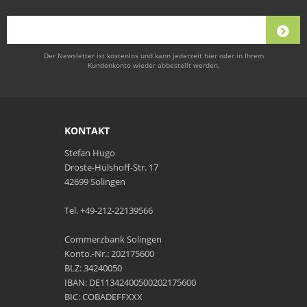
Der Newsletter ist kostenlos und kann jederzeit hier oder in Ihrem
Kundenkonto wieder abbestellt werden.
KONTAKT
Stefan Hugo
Droste-Hülshoff-Str. 17
42699 Solingen
Tel. +49-212-22139566
Commerzbank Solingen
Konto.-Nr.: 202175600
BLZ: 34240050
IBAN: DE11342400500202175600
BIC: COBADEFFXXX